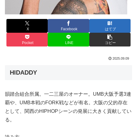
X
Facebook
はてブ
Pocket
LINE
コピー
2025.09.09
HIDADDY
韻踏合組合所属。一二三屋のオーナー。UMB大阪予選3連
覇や、UMB本戦のFORK戦などが有名。大阪の父的存在
として、関西のHIPHOPシーンの発展に大きく貢献してい
る。