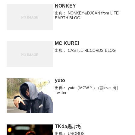
NONKEY
出典： NONKEY&DJCAN from LIFE
EARTH BLOG
MC KUREI
出典： CASTLE-RECORDS BLOG
yuto
出典： yuto（MCW.Y.） (@iove_ri) |
Twitter
TKda黒ぶち
出典： UROROS