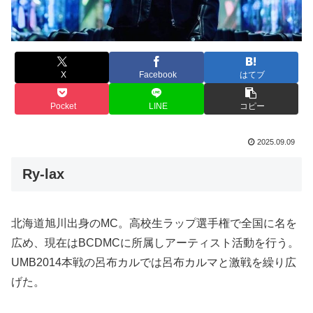
X
Facebook
はてブ
Pocket
LINE
コピー
2025.09.09
Ry-lax
北海道旭川出身のMC。高校生ラップ選手権で全国に名を
広め、現在はBCDMCに所属しアーティスト活動を行う。
UMB2014本戦の呂布カルでは呂布カルマと激戦を繰り広
げた。