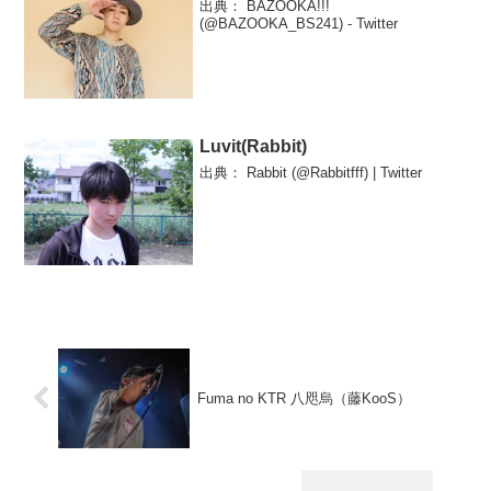
出典： BAZOOKA!!!
(@BAZOOKA_BS241) - Twitter
Luvit(Rabbit)
出典： Rabbit (@Rabbitfff) | Twitter
Fuma no KTR 八咫烏（藤KooS）