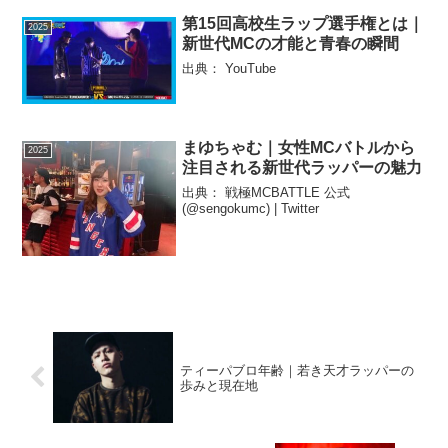
第15回高校生ラップ選手権とは｜
2025
新世代MCの才能と青春の瞬間
出典： YouTube
まゆちゃむ｜女性MCバトルから
2025
注目される新世代ラッパーの魅力
出典： 戦極MCBATTLE 公式
(@sengokumc) | Twitter
ティーパブロ年齢｜若き天才ラッパーの
歩みと現在地