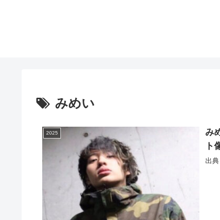
みめい
み
2025
ト
出典：