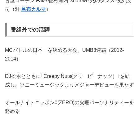
古屋コーチン Fake 佐村河内 Shall we 死のダンス 役所広
司（対
呂布カルマ
）
番組外での活躍
MCバトルの日本一を決める大会、UMB3連覇（2012-
2014）
DJ松永とともに｢Creepy Nuts(クリーピーナッツ）｣を結
成し、ソニーミュージックよりメジャーデビューを果たす
オールナイトニッポン0(ZERO)の火曜パーソナリティーを
務める