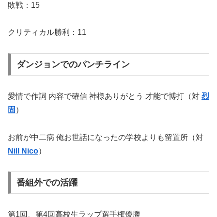
敗戦：15
クリティカル勝利：11
ダンジョンでのパンチライン
愛情で作詞 内容で確信 神様ありがとう 才能で博打（対
烈
固
）
お前が中二病 俺お世話になったの学校よりも留置所（対
Nill Nico
）
番組外での活躍
第1回、第4回高校生ラップ選手権優勝