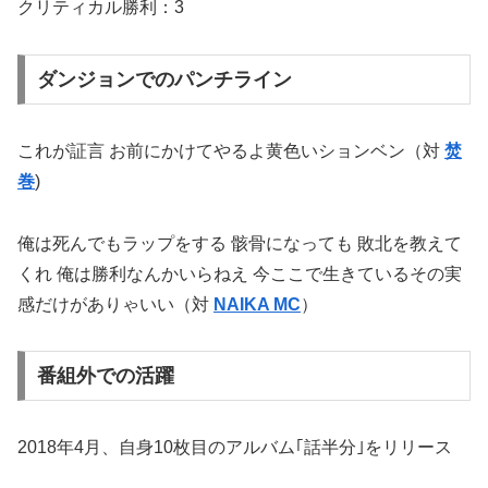
クリティカル勝利：3
ダンジョンでのパンチライン
これが証言 お前にかけてやるよ黄色いションベン（対
焚
巻
)
俺は死んでもラップをする 骸骨になっても 敗北を教えて
くれ 俺は勝利なんかいらねえ 今ここで生きているその実
感だけがありゃいい（対
NAIKA MC
）
番組外での活躍
2018年4月、自身10枚目のアルバム｢話半分｣をリリース